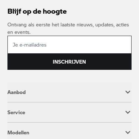
Blijf op de hoogte
Ontvang als eerste het laatste nieuws, updates, acties
en events.
INSCHRIJVEN
Aanbod
Nieuw
Service
Occasion
Werkplaatsafspraak
Modellen
Onderhoud & Reparatie