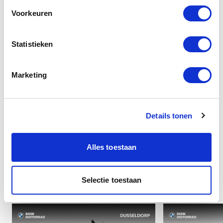
Interieur
Voorkeuren
Statistieken
Veiligheid
Marketing
Overige
Details tonen
Alles toestaan
Interessant voor u
Selectie toestaan