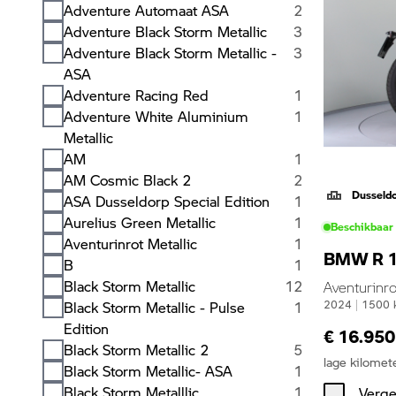
Adventure Automaat ASA
2
Adventure Black Storm Metallic
3
Adventure Black Storm Metallic -
3
ASA
Adventure Racing Red
1
Adventure White Aluminium
1
Metallic
AM
1
AM Cosmic Black 2
2
Dusseld
ASA Dusseldorp Special Edition
1
Aurelius Green Metallic
1
Beschikbaar
Aventurinrot Metallic
1
BMW R 
B
1
Black Storm Metallic
12
Aventurinro
Black Storm Metallic - Pulse
1
2024
|
1500
Edition
€ 16.950
Black Storm Metallic 2
5
lage kilomet
Black Storm Metallic- ASA
1
Black Storm Metalllic
1
Verge