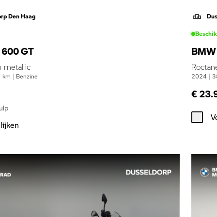
orp Den Haag
Dus
Beschi
600 GT
BMW 
 metallic
Roctan
0
km
|
Benzine
2024
|
3
€ 23.
ulp
V
lijken