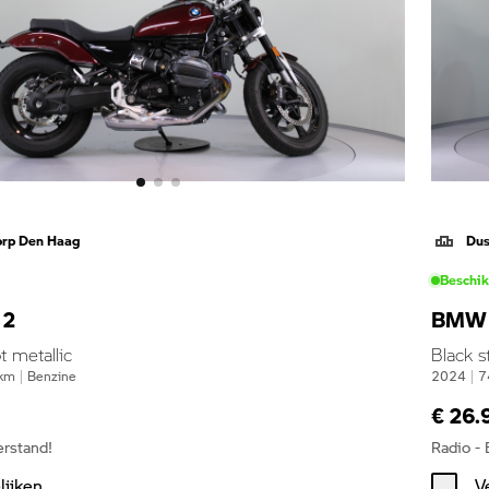
orp Den Haag
Dus
Beschi
12
BMW 
t metallic
Black s
km
|
Benzine
2024
|
7
€ 26.
erstand!
Radio -
lijken
V