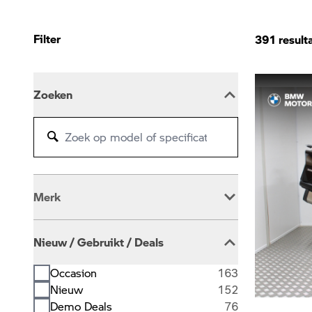
Filter
391
result
Zoeken
Merk
BMW
389
Nieuw / Gebruikt / Deals
Occasion
163
Nieuw
152
Demo Deals
76