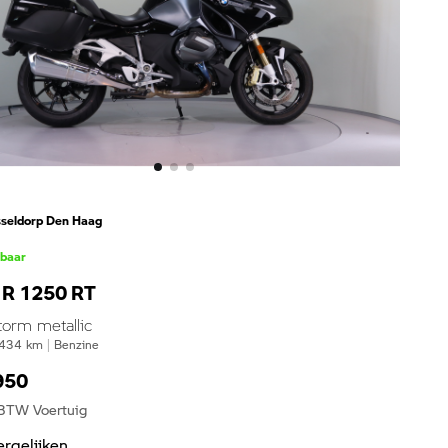
seldorp Den Haag
kbaar
R 1250 RT
torm metallic
434
km
|
Benzine
950
 BTW Voertuig
ergelijken