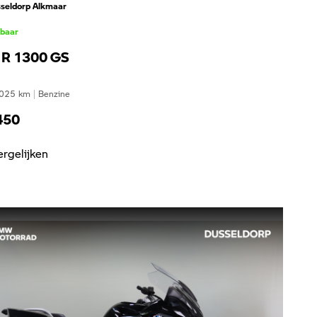
seldorp Alkmaar
kbaar
R 1300 GS
025
km
|
Benzine
450
ergelijken