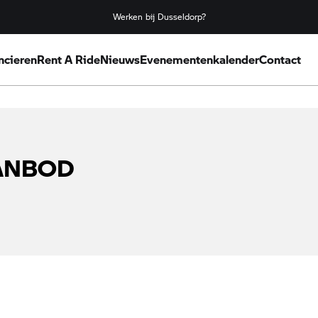
Werken bij Dusseldorp?
ncieren
Rent A Ride
Nieuws
Evenementenkalender
Contact
AANBOD