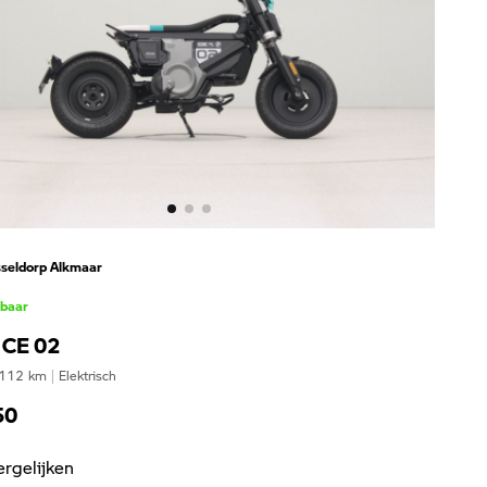
seldorp Alkmaar
kbaar
CE 02
112
km
|
Elektrisch
50
ergelijken