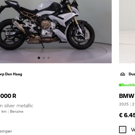
orp Den Haag
Dus
Beschi
000 R
BMW 
2025
|
2
silver metallic
4
km
|
Benzine
€ 6.4
V
demper