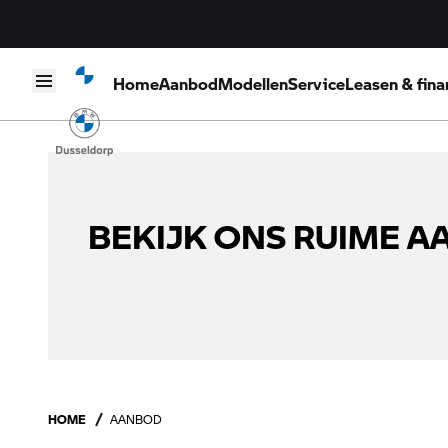
Home
Aanbod
Modellen
Service
Leasen & fina
Skip to content
BEKIJK ONS RUIME 
HOME
AANBOD