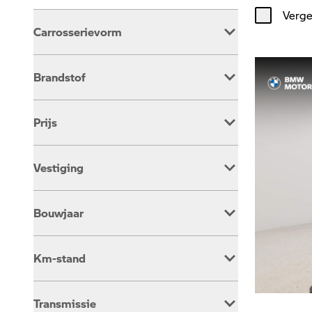
Verge
Carrosserievorm
Overig
391
Brandstof
Benzine
383
Prijs
Elektrisch
8
Vestiging
Dusseldorp Alkmaar
161
Bouwjaar
Dusseldorp Barendrecht
102
Dusseldorp Den Haag
128
Km-stand
Transmissie