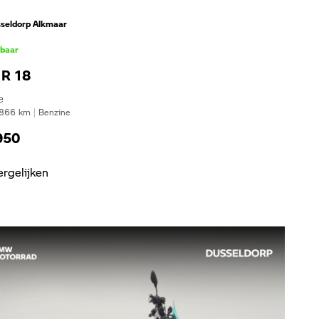
seldorp Alkmaar
kbaar
R 18
e
866
km
|
Benzine
950
ergelijken