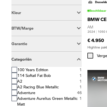
Dusseld
Automaat
40
Beschikbaar
Kleur
Handgeschakeld
351
BMW CE
Beige
2
AM
BTW/Marge
Blauw
92
2024
|
1050
Bruin
2
BTW Is Aftrekbaar
346
€ 4.950
Grijs
5
Garantie
BTW Is Niet Aftrekbaar
45
Groen
28
Highline pak
Oranje
2
BMW Premium Selection
213
Verge
Overig
4
Categoriën
BOVAG Garantie
5
Rood
13
Wit
71
100 Years Edition
1
Zilver
5
114 Softail Fat Bob
1
Zwart
167
A2
1
A2 Racing Blue Metallic
1
Adventure
46
Adventure Aurelius Green Metallic
1
Matt