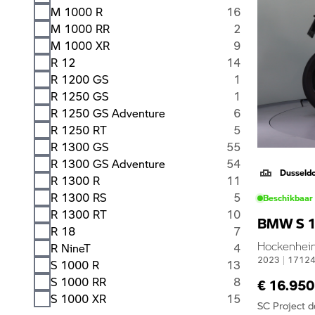
M 1000 R
16
M 1000 RR
2
M 1000 XR
9
R 12
14
R 1200 GS
1
R 1250 GS
1
R 1250 GS Adventure
6
R 1250 RT
5
R 1300 GS
55
R 1300 GS Adventure
54
Dusseld
R 1300 R
11
R 1300 RS
5
Beschikbaar
R 1300 RT
10
BMW S 1
R 18
7
Hockenheim 
R NineT
4
2023
|
1712
S 1000 R
13
S 1000 RR
8
€ 16.950
S 1000 XR
15
SC Project 