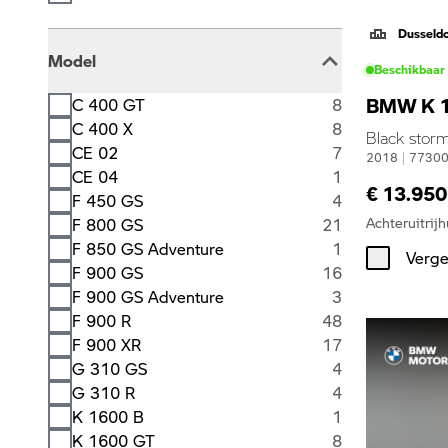
Dusseld
Model
Beschikbaar
BMW K 1
C 400 GT
8
C 400 X
8
Black storm
CE 02
7
2018
|
7730
CE 04
1
€ 13.950
F 450 GS
4
Achteruitrijh
F 800 GS
21
F 850 GS Adventure
1
Verge
F 900 GS
16
F 900 GS Adventure
3
F 900 R
48
F 900 XR
17
G 310 GS
4
G 310 R
4
K 1600 B
1
K 1600 GT
8