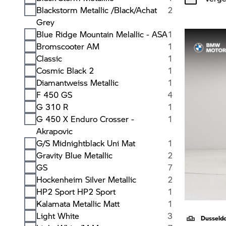
Blackstorm Metallic /Black/Achat
2
Grey
Blue Ridge Mountain Melallic - ASA
1
Bromscooter AM
1
Classic
1
Cosmic Black 2
1
Diamantweiss Metallic
1
F 450 GS
4
G 310 R
1
G 450 X Enduro Crosser -
1
Akrapovic
G/S Midnightblack Uni Mat
1
Gravity Blue Metallic
2
GS
7
Hockenheim Silver Metallic
2
HP2 Sport HP2 Sport
1
Kalamata Metallic Matt
1
Light White
3
Dusseld