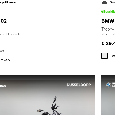
orp Alkmaar
Dus
Beschi
 02
BMW 
Trophy
km
|
Elektrisch
2025
|
2
€ 29.
ket
V
lijken