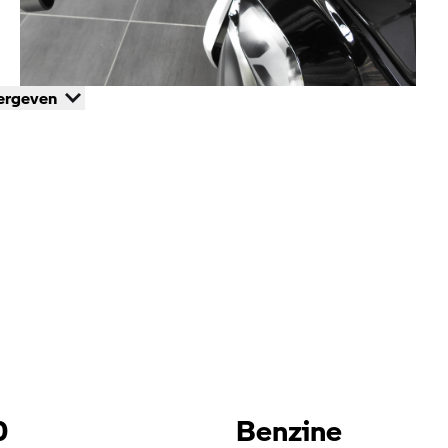
ergeven
0
Benzine