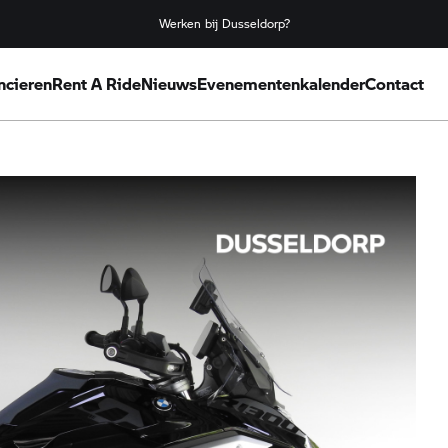
Werken bij Dusseldorp?
ncieren
Rent A Ride
Nieuws
Evenementenkalender
Contact