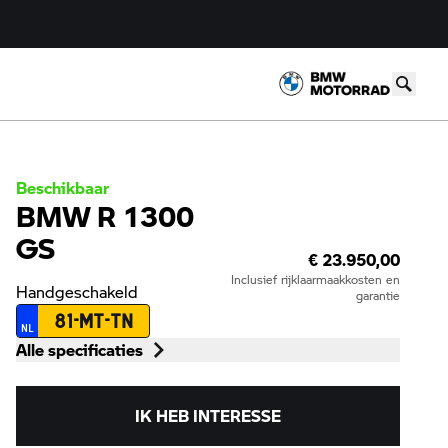
Beschikbaar
BMW R 1300
GS
€ 23.950,00
Inclusief rijklaarmaakkosten en
Handgeschakeld
garantie
81-MT-TN
NL
Alle specificaties
IK HEB INTERESSE