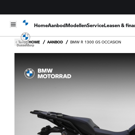
Home
Aanbod
Modellen
Service
Leasen & fina
Skip to content
|
Terug
HOME
AANBOD
BMW R 1300 GS OCCASION