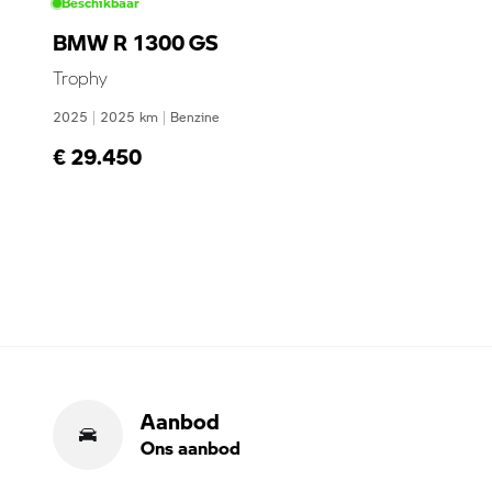
Beschikbaar
BMW R 1300 GS
Trophy
2025
|
2025
km
|
Benzine
€ 29.450
Aanbod
Ons aanbod