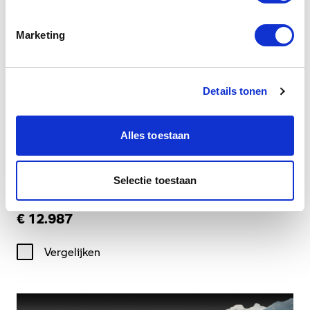
Marketing
Details tonen
Dusseldorp Alkmaar
Alles toestaan
Beschikbaar
BMW F 900 R
Selectie toestaan
2026
|
10
km
|
Benzine
€ 12.987
Vergelijken