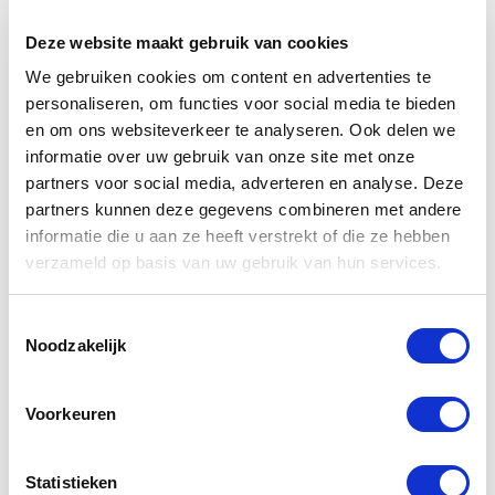
Deze website maakt gebruik van cookies
Dusseldorp Alkmaar
We gebruiken cookies om content en advertenties te
Beschikbaar
personaliseren, om functies voor social media te bieden
BMW F 900 R
en om ons websiteverkeer te analyseren. Ook delen we
informatie over uw gebruik van onze site met onze
2026
|
10
km
|
Benzine
partners voor social media, adverteren en analyse. Deze
€ 12.987
partners kunnen deze gegevens combineren met andere
informatie die u aan ze heeft verstrekt of die ze hebben
Vergelijken
verzameld op basis van uw gebruik van hun services.
Toestemmingsselectie
Noodzakelijk
Voorkeuren
Statistieken