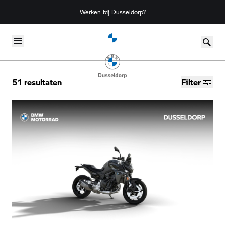
Werken bij Dusseldorp?
Skip to content
51
resultaten
Filter