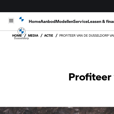
Home
Aanbod
Modellen
Service
Leasen & fina
Skip to content
HOME
MEDIA
ACTIE
PROFITEER VAN DE DUSSELDORP VA
Profiteer