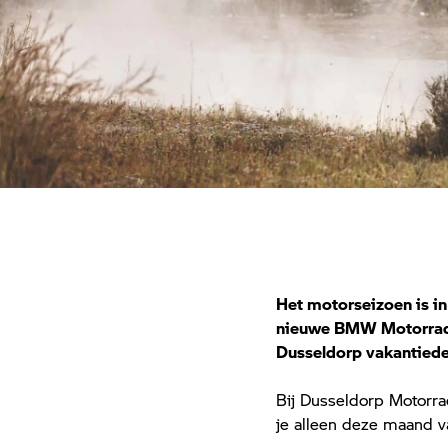
Het motorseizoen is in
nieuwe BMW Motorrad. S
Dusseldorp vakantiede
Bij Dusseldorp Motorr
je alleen deze maand va