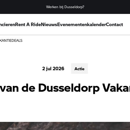
Werken bij Dusseldorp?
ncieren
Rent A Ride
Nieuws
Evenementenkalender
Contact
KANTIEDEALS
2 jul 2026
Actie
 van de Dusseldorp Vaka