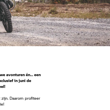
uwe avonturen én... een
lusief in juni de
el!
ijn. Daarom profiteer
ie!