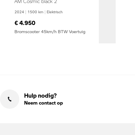
AM Cosmic black 2
2024
|
1500
km
|
Elektrisch
€ 4.950
Bromscooter 45km/h BTW Voertuig
Hulp nodig?
Neem contact op