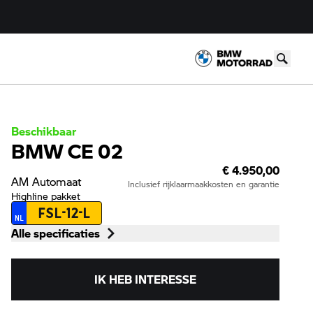
Beschikbaar
BMW CE 02
€ 4.950,00
AM
Automaat
Inclusief rijklaarmaakkosten en garantie
Highline pakket
FSL-12-L
NL
Alle specificaties
IK HEB INTERESSE