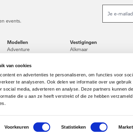
en events.
Modellen
Vestigingen
Adventure
Alkmaar
Heritage
Barendrecht
Roadster
Den Haag
ik van cookies
M
Contact
ontent en advertenties te personaliseren, om functies voor soci
Sport
Vacatures
erkeer te analyseren. Ook delen we informatie over uw gebruik
Tour
or social media, adverteren en analyse. Deze partners kunnen 
Urban Mobility
ormatie die u aan ze heeft verstrekt of die ze hebben verzameld
es.
Algemene voorwaarden
Voorkeuren
Statistieken
Market