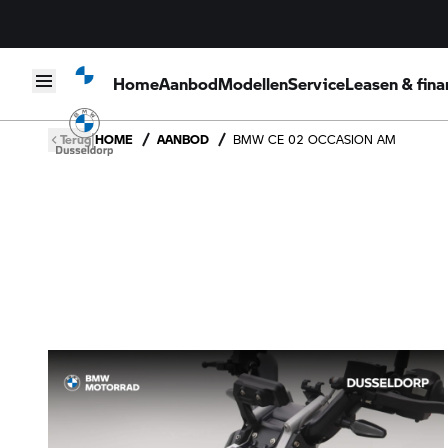
Home
Aanbod
Modellen
Service
Leasen & fina
Skip to content
|
Terug
HOME
AANBOD
BMW CE 02 OCCASION AM