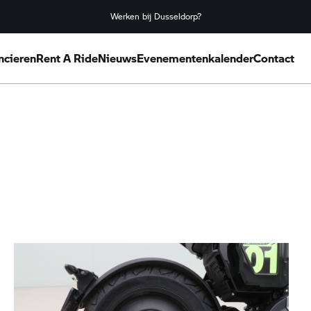
Werken bij Dusseldorp?
ncieren
Rent A Ride
Nieuws
Evenementenkalender
Contact