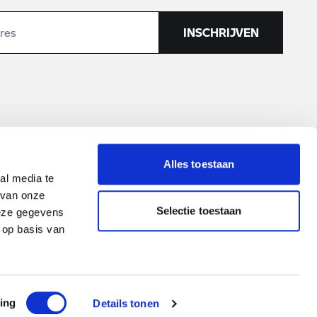
INSCHRIJVEN
Alles toestaan
al media te
 van onze
Selectie toestaan
deze gegevens
 op basis van
Cookies
Disclaimer
Privacyverklaring
Privacy Notice
Dusseldorp ©
2026
ing
Details tonen