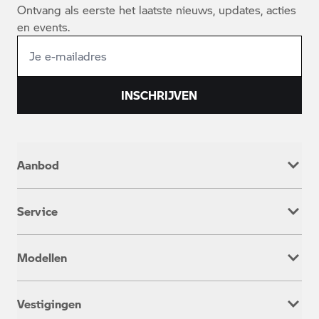
Ontvang als eerste het laatste nieuws, updates, acties
en events.
INSCHRIJVEN
Aanbod
Nieuw
Service
Occasion
Werkplaatsafspraak
Modellen
Onderhoud & Reparatie
Service inclusive
Adventure
Rent a Ride
Vestigingen
Heritage
Aanhanger verhuur