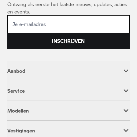
Ontvang als eerste het laatste nieuws, updates, acties
en events.
INSCHRIJVEN
Aanbod
Nieuw
Service
Occasion
Werkplaatsafspraak
Modellen
Onderhoud & Reparatie
Service inclusive
Adventure
Rent a Ride
Vestigingen
Heritage
Aanhanger verhuur