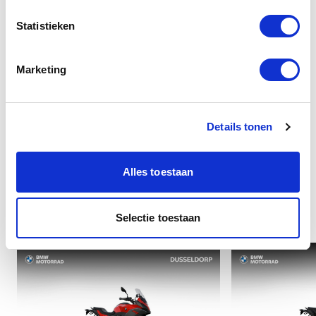
Veiligheid
Statistieken
Overige
Marketing
Details tonen
Alles toestaan
Interessant voor u
Selectie toestaan