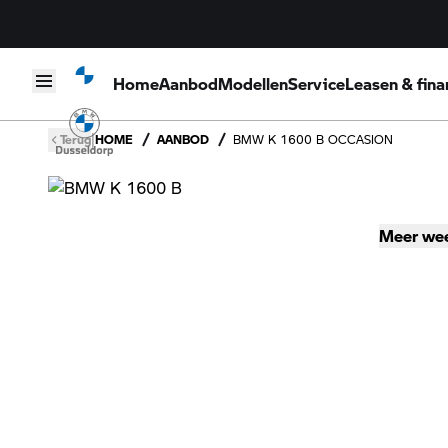
Home
Aanbod
Modellen
Service
Leasen & fina
Skip to content
|
Terug
HOME
AANBOD
BMW K 1600 B OCCASION
Meer we