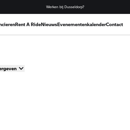
Werken bij Dusseldorp?
ncieren
Rent A Ride
Nieuws
Evenementenkalender
Contact
ergeven