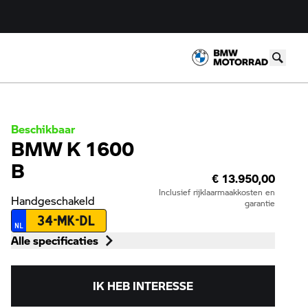
Beschikbaar
BMW K 1600
B
€ 13.950,00
Inclusief rijklaarmaakkosten en
Handgeschakeld
garantie
34-MK-DL
NL
Alle specificaties
IK HEB INTERESSE