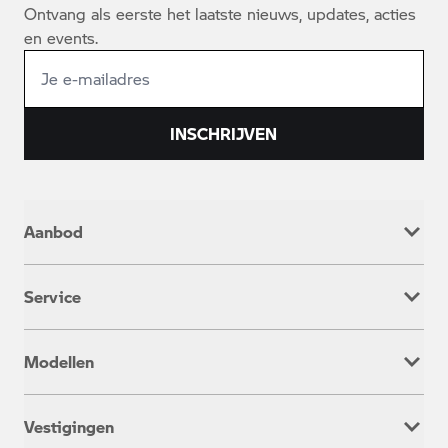
Ontvang als eerste het laatste nieuws, updates, acties
en events.
INSCHRIJVEN
Aanbod
Nieuw
Service
Occasion
Werkplaatsafspraak
Modellen
Onderhoud & Reparatie
Service inclusive
Adventure
Rent a Ride
Vestigingen
Heritage
Aanhanger verhuur