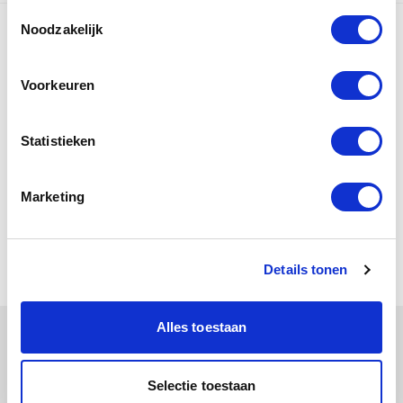
Toestemmingsselectie
Noodzakelijk
Aanbod
Ons aanbod
Voorkeuren
Vestiging
Statistieken
Bekijk al onze vestigingen
Marketing
Hulp nodig?
Neem contact op
Details tonen
Alles toestaan
Blijf op de hoogte
Selectie toestaan
Ontvang als eerste het laatste nieuws, updates, acties