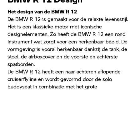
Het design van de BMW R 12
De BMW R 12 is gemaakt voor de relaxte levensstijl.
Het is een klassieke motor met iconische
designelementen. Zo heeft de BMW R 12 een rond
instrument wat zorgt voor een herkenbaar beeld. De
vormgeving is vooral herkenbaar dankzij de tank, de
stoel, de airboxcover en de voorste en achterste
spatborden.
De BMW R 12 heeft een naar achteren aflopende
cruiserflyline en wordt gevormd door de solo
buddyseat in combinatie met het grote
achterspatbord. De druppelvormige stalen tank is
gebaseerd op de vroegere toastertank en past zich
mooi aan bij het geheel. Door de functioneel
geïntegreerde richtingaanwijzerlampen met
geïntegreerd achterlicht komt de achterpartij compact
en harmonieus over. Het 19“ voorwiel en 16“
achterwiel ronden het platte, liggende beeld af.