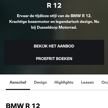
R 12
Ervaar de tijdloze stijl van de BMW R 12.
Krachtige boxermotor en legendarisch design. Nu
bij Dusseldorp Motorrad.
BEKIJK HET AANBOD
PROEFRIT BOEKEN
Aanschaf
Design
Highlights
Leasen
Occ
BMW R 12