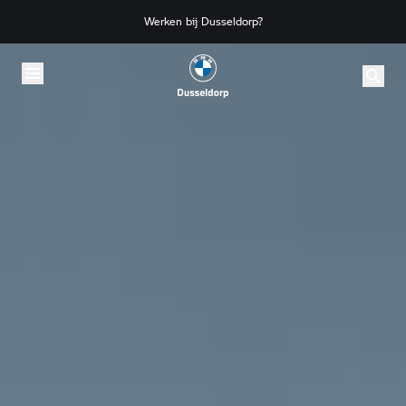
Skip to content
Werken bij Dusseldorp?