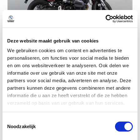
Deze website maakt gebruik van cookies
Dusseldorp Den Haag
We gebruiken cookies om content en advertenties te
personaliseren, om functies voor social media te bieden
Beschikbaar
en om ons websiteverkeer te analyseren. Ook delen we
BMW R 12
informatie over uw gebruik van onze site met onze
Aventurinrot metallic
partners voor social media, adverteren en analyse. Deze
2024
|
1500
km
|
Benzine
partners kunnen deze gegevens combineren met andere
informatie die u aan ze heeft verstrekt of die ze hebben
€ 16.950
verzameld op basis van uw gebruik van hun services.
lage kilometerstand!
Vergelijken
Toestemmingsselectie
Noodzakelijk