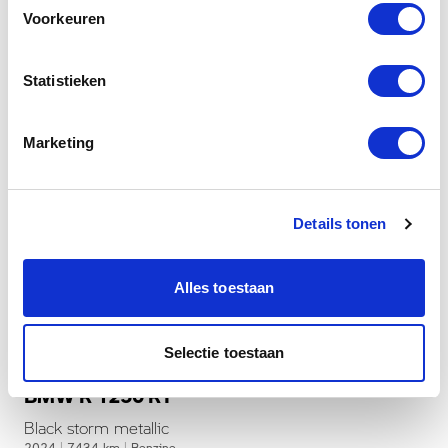
Voorkeuren
Statistieken
Marketing
Details tonen
Alles toestaan
Dusseldorp Den Haag
Selectie toestaan
Beschikbaar
BMW R 1250 RT
Black storm metallic
2024
|
7434
km
|
Benzine