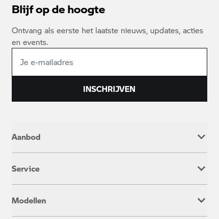
Blijf op de hoogte
Ontvang als eerste het laatste nieuws, updates, acties
en events.
INSCHRIJVEN
Aanbod
Nieuw
Service
Occasion
Werkplaatsafspraak
Modellen
Onderhoud & Reparatie
Service inclusive