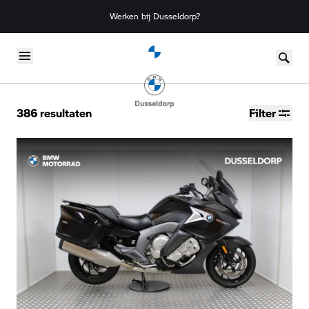
Werken bij Dusseldorp?
Skip to content
386
resultaten
Filter