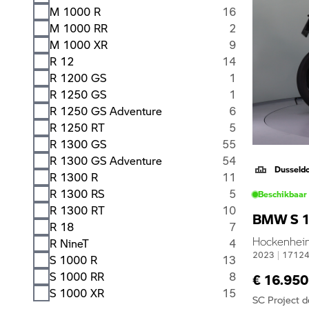
M 1000 R
16
M 1000 RR
2
M 1000 XR
9
R 12
14
R 1200 GS
1
R 1250 GS
1
R 1250 GS Adventure
6
R 1250 RT
5
R 1300 GS
55
R 1300 GS Adventure
54
Dusseld
R 1300 R
11
R 1300 RS
5
Beschikbaar
R 1300 RT
10
BMW S 1
R 18
7
Hockenheim 
R NineT
4
2023
|
1712
S 1000 R
13
S 1000 RR
8
€ 16.950
S 1000 XR
15
SC Project 