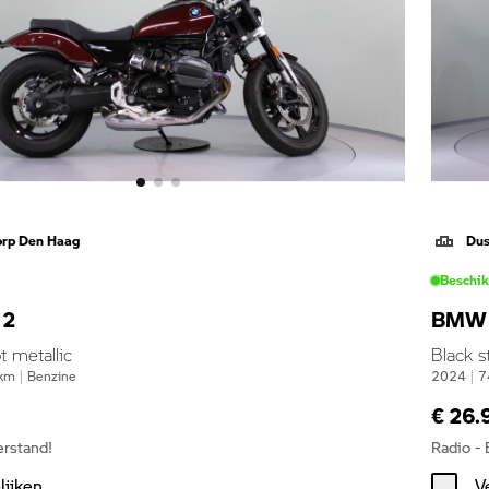
orp Den Haag
Dus
Beschi
12
BMW 
t metallic
Black s
km
|
Benzine
2024
|
7
€ 26.
erstand!
Radio -
lijken
V