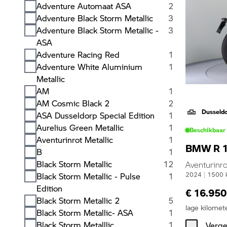
Adventure Automaat ASA
2
Adventure Black Storm Metallic
3
Adventure Black Storm Metallic -
3
ASA
Adventure Racing Red
1
Adventure White Aluminium
1
Metallic
AM
1
AM Cosmic Black 2
2
Dusseld
ASA Dusseldorp Special Edition
1
Aurelius Green Metallic
1
Beschikbaar
Aventurinrot Metallic
1
BMW R 
B
1
Black Storm Metallic
12
Aventurinro
Black Storm Metallic - Pulse
1
2024
|
1500
Edition
€ 16.950
Black Storm Metallic 2
5
lage kilomet
Black Storm Metallic- ASA
1
Black Storm Metalllic
1
Verge