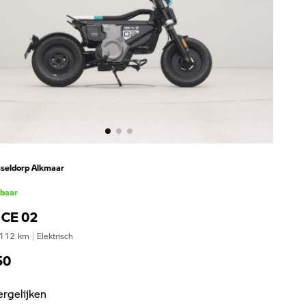
seldorp Alkmaar
kbaar
CE 02
112
km
|
Elektrisch
50
ergelijken