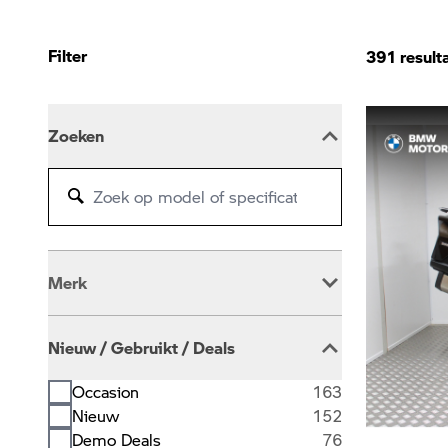
Filter
391
result
Zoeken
Merk
BMW
389
Nieuw / Gebruikt / Deals
Occasion
163
Nieuw
152
Demo Deals
76