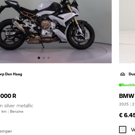
orp Den Haag
Dus
Beschi
000 R
BMW 
2025
|
2
silver metallic
4
km
|
Benzine
€ 6.4
V
demper