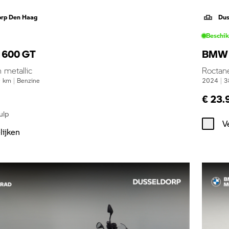
orp Den Haag
Dus
Beschi
600 GT
BMW 
 metallic
Roctan
0
km
|
Benzine
2024
|
3
€ 23.
ulp
V
lijken