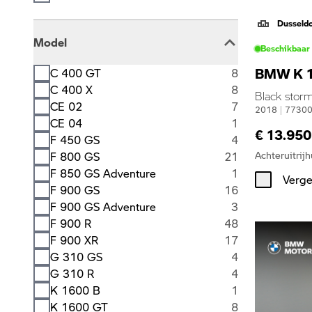
Dusseld
Model
Beschikbaar
BMW K 1
C 400 GT
8
C 400 X
8
Black storm
CE 02
7
2018
|
7730
CE 04
1
€ 13.950
F 450 GS
4
Achteruitrijh
F 800 GS
21
F 850 GS Adventure
1
Verge
F 900 GS
16
F 900 GS Adventure
3
F 900 R
48
F 900 XR
17
G 310 GS
4
G 310 R
4
K 1600 B
1
K 1600 GT
8