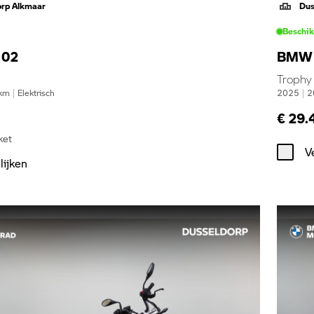
orp Alkmaar
Dus
Beschi
 02
BMW 
Trophy
km
|
Elektrisch
2025
|
2
€ 29.
ket
V
lijken