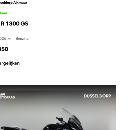
seldorp Alkmaar
kbaar
R 1300 GS
025
km
|
Benzine
450
ergelijken