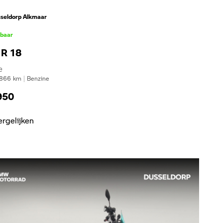
seldorp Alkmaar
kbaar
R 18
e
866
km
|
Benzine
950
ergelijken