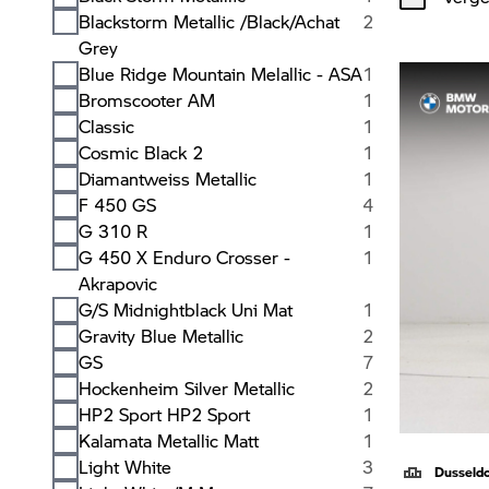
Blackstorm Metallic /Black/Achat
2
Grey
Blue Ridge Mountain Melallic - ASA
1
Bromscooter AM
1
Classic
1
Cosmic Black 2
1
Diamantweiss Metallic
1
F 450 GS
4
G 310 R
1
G 450 X Enduro Crosser -
1
Akrapovic
G/S Midnightblack Uni Mat
1
Gravity Blue Metallic
2
GS
7
Hockenheim Silver Metallic
2
HP2 Sport HP2 Sport
1
Kalamata Metallic Matt
1
Light White
3
Dusseld