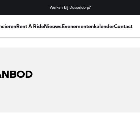
Werken bij Dusseldorp?
ncieren
Rent A Ride
Nieuws
Evenementenkalender
Contact
AANBOD