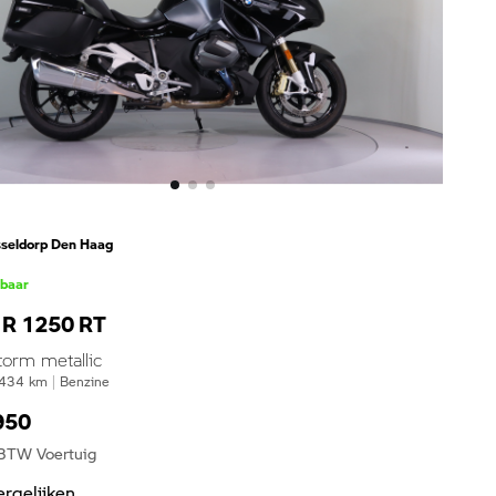
seldorp Den Haag
kbaar
R 1250 RT
torm metallic
434
km
|
Benzine
950
 BTW Voertuig
ergelijken