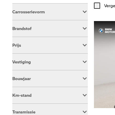
Verge
Carrosserievorm
Overig
391
Brandstof
Benzine
383
Prijs
Elektrisch
8
Vestiging
Dusseldorp Alkmaar
161
Bouwjaar
Dusseldorp Barendrecht
102
Dusseldorp Den Haag
128
Km-stand
Transmissie