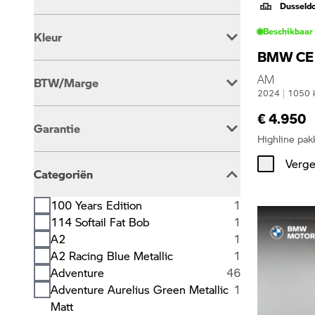
Dusseld
Automaat
40
Beschikbaar
Kleur
Handgeschakeld
351
BMW CE
Beige
2
AM
BTW/Marge
Blauw
92
2024
|
1050
Bruin
2
BTW Is Aftrekbaar
346
€ 4.950
Grijs
5
Garantie
BTW Is Niet Aftrekbaar
45
Groen
28
Highline pak
Oranje
2
BMW Premium Selection
213
Verge
Overig
4
Categoriën
BOVAG Garantie
5
Rood
13
Wit
71
100 Years Edition
1
Zilver
5
114 Softail Fat Bob
1
Zwart
167
A2
1
A2 Racing Blue Metallic
1
Adventure
46
Adventure Aurelius Green Metallic
1
Matt