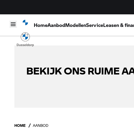
Home
Aanbod
Modellen
Service
Leasen & fina
Skip to content
BEKIJK ONS RUIME 
HOME
AANBOD