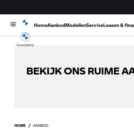
Home
Aanbod
Modellen
Service
Leasen & fina
Skip to content
BEKIJK ONS RUIME 
HOME
AANBOD