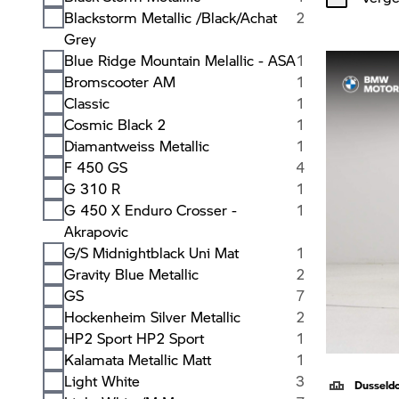
Blackstorm Metallic /Black/Achat
2
Grey
Blue Ridge Mountain Melallic - ASA
1
Bromscooter AM
1
Classic
1
Cosmic Black 2
1
Diamantweiss Metallic
1
F 450 GS
4
G 310 R
1
G 450 X Enduro Crosser -
1
Akrapovic
G/S Midnightblack Uni Mat
1
Gravity Blue Metallic
2
GS
7
Hockenheim Silver Metallic
2
HP2 Sport HP2 Sport
1
Kalamata Metallic Matt
1
Light White
3
Dusseld