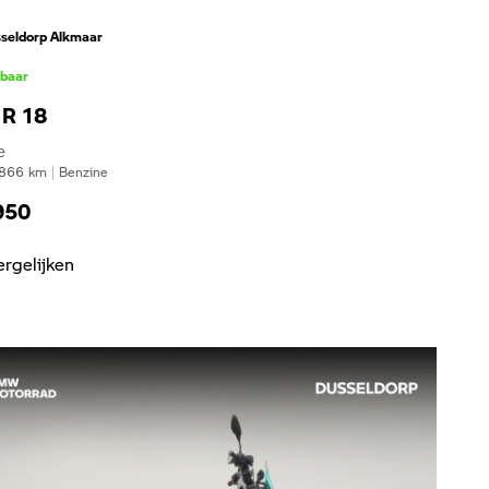
seldorp Alkmaar
kbaar
R 18
e
866
km
|
Benzine
950
ergelijken