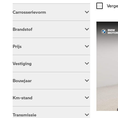
Verge
Carrosserievorm
Overig
391
Brandstof
Benzine
383
Prijs
Elektrisch
8
Vestiging
Dusseldorp Alkmaar
161
Bouwjaar
Dusseldorp Barendrecht
102
Dusseldorp Den Haag
128
Km-stand
Transmissie