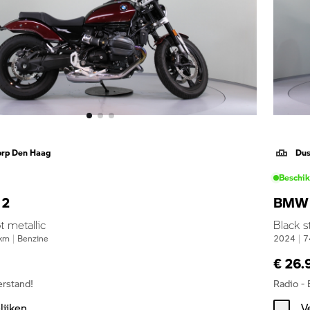
orp Den Haag
Dus
Beschi
12
BMW 
t metallic
Black s
km
|
Benzine
2024
|
7
€ 26.
erstand!
Radio -
lijken
V