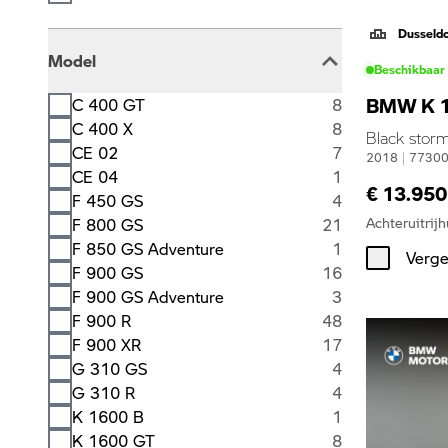
Dusseld
Model
Beschikbaar
BMW K 1
C 400 GT
8
C 400 X
8
Black storm
CE 02
7
2018
|
7730
CE 04
1
€ 13.950
F 450 GS
4
Achteruitrijh
F 800 GS
21
F 850 GS Adventure
1
Verge
F 900 GS
16
F 900 GS Adventure
3
F 900 R
48
F 900 XR
17
G 310 GS
4
G 310 R
4
K 1600 B
1
K 1600 GT
8