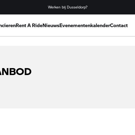
Werken bij Dusseldorp?
ncieren
Rent A Ride
Nieuws
Evenementenkalender
Contact
AANBOD