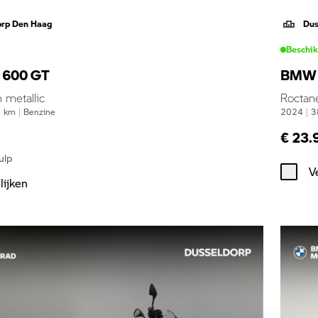
orp Den Haag
Dus
Beschi
600 GT
BMW 
 metallic
Roctan
0
km
|
Benzine
2024
|
3
€ 23.
ulp
V
lijken