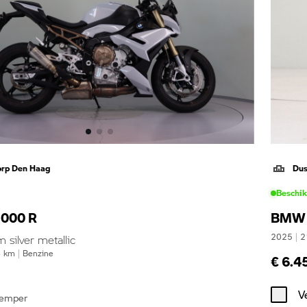
orp Den Haag
Dus
Beschi
000 R
BMW 
2025
|
2
silver metallic
4
km
|
Benzine
€ 6.4
V
demper