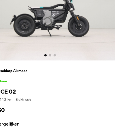
seldorp Alkmaar
kbaar
CE 02
112
km
|
Elektrisch
50
ergelijken