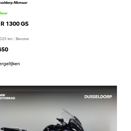
seldorp Alkmaar
kbaar
R 1300 GS
025
km
|
Benzine
450
ergelijken