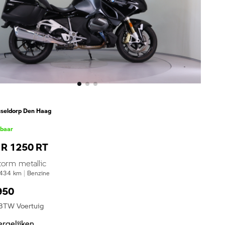
seldorp Den Haag
kbaar
R 1250 RT
torm metallic
434
km
|
Benzine
950
 BTW Voertuig
ergelijken