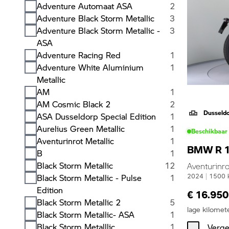
Adventure Automaat ASA
2
Adventure Black Storm Metallic
3
Adventure Black Storm Metallic -
3
ASA
Adventure Racing Red
1
Adventure White Aluminium
1
Metallic
AM
1
AM Cosmic Black 2
2
Dusseld
ASA Dusseldorp Special Edition
1
Aurelius Green Metallic
1
Beschikbaar
Aventurinrot Metallic
1
BMW R 
B
1
Black Storm Metallic
12
Aventurinro
Black Storm Metallic - Pulse
1
2024
|
1500
Edition
€ 16.950
Black Storm Metallic 2
5
lage kilomet
Black Storm Metallic- ASA
1
Black Storm Metalllic
1
Verge