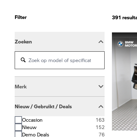
Filter
391
result
Zoeken
Merk
BMW
389
Nieuw / Gebruikt / Deals
Occasion
163
Nieuw
152
Demo Deals
76