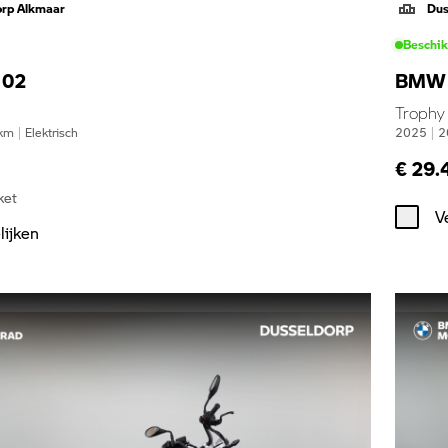
orp Alkmaar
Dus
Beschi
 02
BMW 
Trophy
km
|
Elektrisch
2025
|
2
€ 29.
ket
V
lijken