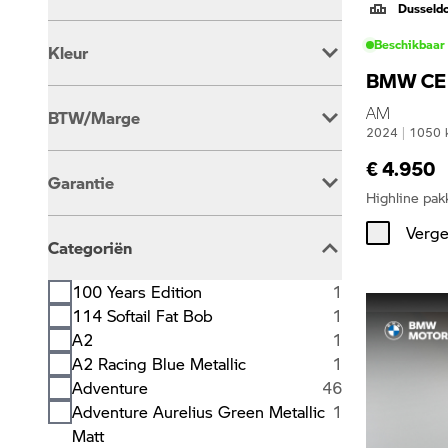
Dusseld
Automaat
40
Beschikbaar
Kleur
Handgeschakeld
351
BMW CE
Beige
2
AM
BTW/Marge
Blauw
92
2024
|
1050
Bruin
2
BTW Is Aftrekbaar
346
€ 4.950
Grijs
5
Garantie
BTW Is Niet Aftrekbaar
45
Groen
28
Highline pak
Oranje
2
BMW Premium Selection
213
Verge
Overig
4
Categoriën
BOVAG Garantie
5
Rood
13
Wit
71
100 Years Edition
1
Zilver
5
114 Softail Fat Bob
1
Zwart
167
A2
1
A2 Racing Blue Metallic
1
Adventure
46
Adventure Aurelius Green Metallic
1
Matt