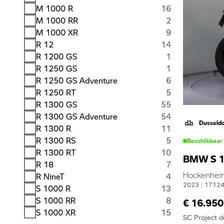
M 1000 R
16
M 1000 RR
2
M 1000 XR
9
R 12
14
R 1200 GS
1
R 1250 GS
1
R 1250 GS Adventure
6
R 1250 RT
5
R 1300 GS
55
R 1300 GS Adventure
54
Dusseld
R 1300 R
11
R 1300 RS
5
Beschikbaar
R 1300 RT
10
BMW S 1
R 18
7
Hockenheim 
R NineT
4
2023
|
1712
S 1000 R
13
S 1000 RR
8
€ 16.950
S 1000 XR
15
SC Project 