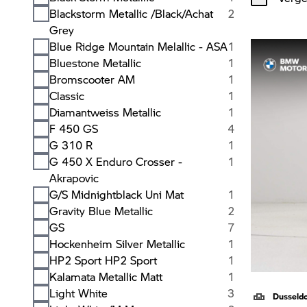
Blackstorm Metallic /Black/Achat
2
Grey
Blue Ridge Mountain Melallic - ASA
1
Bluestone Metallic
1
Bromscooter AM
1
Classic
1
Diamantweiss Metallic
1
F 450 GS
4
G 310 R
1
G 450 X Enduro Crosser -
1
Akrapovic
G/S Midnightblack Uni Mat
1
Gravity Blue Metallic
2
GS
7
Hockenheim Silver Metallic
1
HP2 Sport HP2 Sport
1
Kalamata Metallic Matt
1
Light White
3
Dusseld