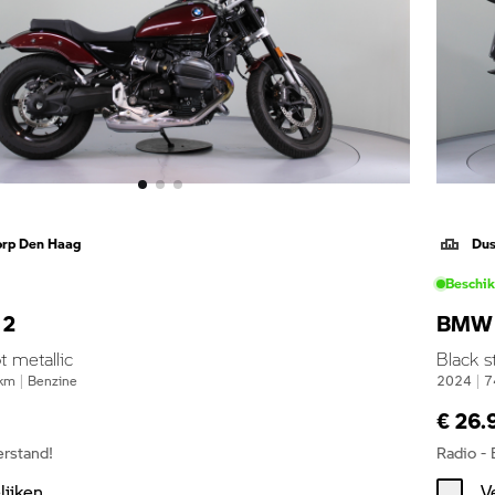
orp Den Haag
Dus
Beschi
12
BMW 
t metallic
Black s
km
|
Benzine
2024
|
7
€ 26.
erstand!
Radio -
lijken
V