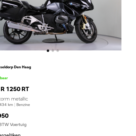
seldorp Den Haag
kbaar
R 1250 RT
torm metallic
434
km
|
Benzine
950
 BTW Voertuig
ergelijken