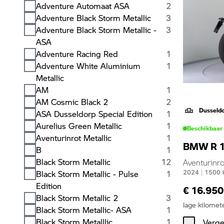
Adventure Automaat ASA
2
Adventure Black Storm Metallic
3
Adventure Black Storm Metallic -
3
ASA
Adventure Racing Red
1
Adventure White Aluminium
1
Metallic
AM
1
AM Cosmic Black 2
2
Dusseld
ASA Dusseldorp Special Edition
1
Aurelius Green Metallic
1
Beschikbaar
Aventurinrot Metallic
1
BMW R 
B
1
Black Storm Metallic
12
Aventurinro
Black Storm Metallic - Pulse
1
2024
|
1500
Edition
€ 16.950
Black Storm Metallic 2
3
lage kilomet
Black Storm Metallic- ASA
1
Black Storm Metalllic
1
Verge