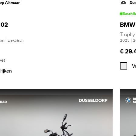
orp Alkmaar
Dus
Beschi
 02
BMW 
Trophy
km
|
Elektrisch
2025
|
2
€ 29.
ket
V
lijken