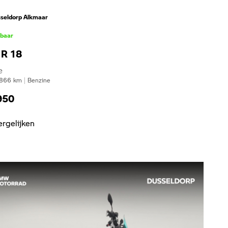
seldorp Alkmaar
kbaar
R 18
e
866
km
|
Benzine
950
ergelijken