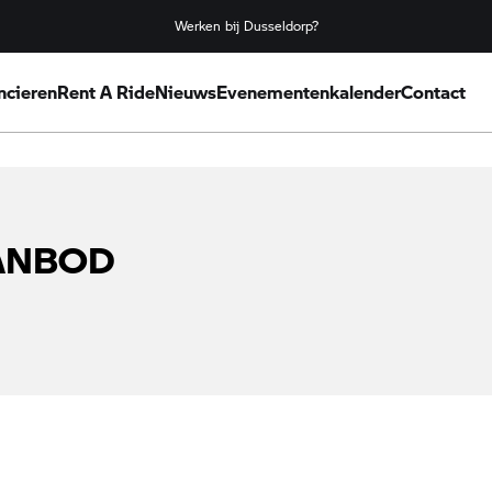
Werken bij Dusseldorp?
ncieren
Rent A Ride
Nieuws
Evenementenkalender
Contact
AANBOD