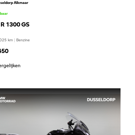
seldorp Alkmaar
kbaar
R 1300 GS
025
km
|
Benzine
450
ergelijken