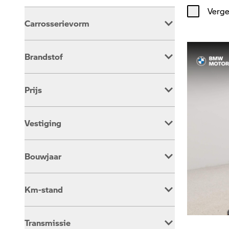
Verge
Carrosserievorm
Motorscooter
1
Brandstof
Overig
387
Benzine
381
Prijs
Elektrisch
7
Vestiging
Dusseldorp Alkmaar
161
Bouwjaar
Dusseldorp Barendrecht
104
Dusseldorp Den Haag
123
Km-stand
Transmissie