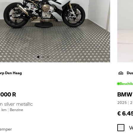
orp Den Haag
Dus
Beschi
000 R
BMW 
2025
|
2
silver metallic
4
km
|
Benzine
€ 6.4
V
demper