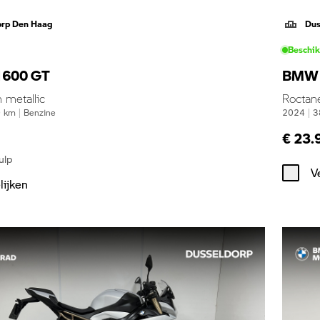
orp Den Haag
Dus
Beschi
600 GT
BMW 
 metallic
Roctan
0
km
|
Benzine
2024
|
3
€ 23.
ulp
V
lijken