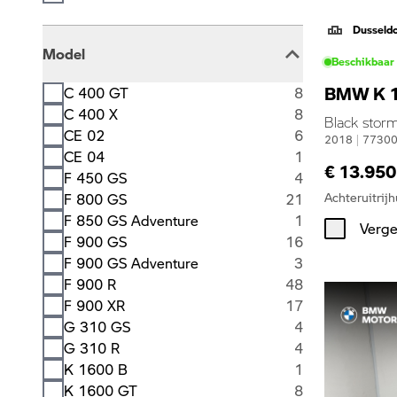
Dusseld
Model
Beschikbaar
BMW K 1
C 400 GT
8
C 400 X
8
Black storm
CE 02
6
2018
|
7730
CE 04
1
€ 13.950
F 450 GS
4
Achteruitrijh
F 800 GS
21
F 850 GS Adventure
1
Verge
F 900 GS
16
F 900 GS Adventure
3
F 900 R
48
F 900 XR
17
G 310 GS
4
G 310 R
4
K 1600 B
1
K 1600 GT
8