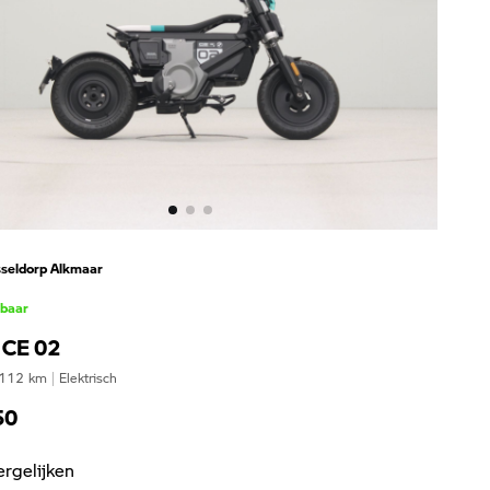
seldorp Alkmaar
kbaar
CE 02
112
km
|
Elektrisch
50
ergelijken