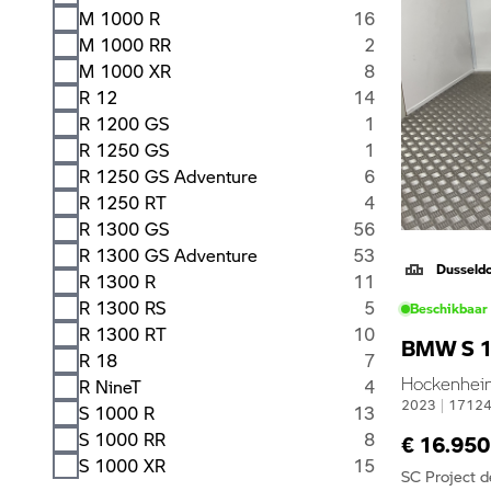
M 1000 R
16
M 1000 RR
2
M 1000 XR
8
R 12
14
R 1200 GS
1
R 1250 GS
1
R 1250 GS Adventure
6
R 1250 RT
4
R 1300 GS
56
R 1300 GS Adventure
53
Dusseld
R 1300 R
11
R 1300 RS
5
Beschikbaar
R 1300 RT
10
BMW S 1
R 18
7
Hockenheim 
R NineT
4
2023
|
1712
S 1000 R
13
S 1000 RR
8
€ 16.950
S 1000 XR
15
SC Project 