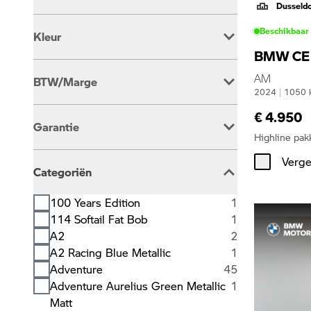
Dusseld
Automaat
39
Beschikbaar
Kleur
Handgeschakeld
349
BMW CE
Beige
2
AM
BTW/Marge
Blauw
91
2024
|
1050
Bruin
2
BTW Is Aftrekbaar
346
€ 4.950
Grijs
6
Garantie
BTW Is Niet Aftrekbaar
42
Groen
28
Highline pak
Oranje
2
BMW Premium Selection
181
Verge
Overig
4
Categoriën
BOVAG Garantie
6
Rood
13
Wit
70
100 Years Edition
1
Zilver
4
114 Softail Fat Bob
1
Zwart
166
A2
2
A2 Racing Blue Metallic
1
Adventure
45
Adventure Aurelius Green Metallic
1
Matt