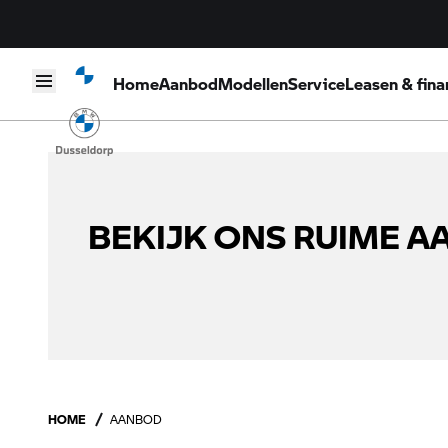
Home
Aanbod
Modellen
Service
Leasen & fina
Skip to content
BEKIJK ONS RUIME 
HOME
AANBOD