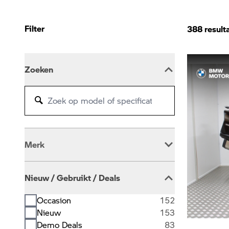
Filter
388
result
Zoeken
Merk
BMW
386
Nieuw / Gebruikt / Deals
Occasion
152
Nieuw
153
Demo Deals
83