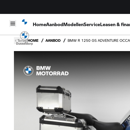
Home
Aanbod
Modellen
Service
Leasen & fina
Skip to content
|
Terug
HOME
AANBOD
BMW R 1250 GS ADVENTURE OCCA