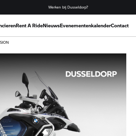
Werken bij Dusseldorp?
ncieren
Rent A Ride
Nieuws
Evenementenkalender
Contact
SION