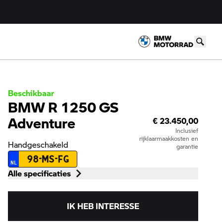
Beschikbaar
BMW R 1250 GS
Adventure
€ 23.450,00
Inclusief
rijklaarmaakkosten en
Handgeschakeld
garantie
98-MS-FG
NL
Alle specificaties
IK HEB INTERESSE