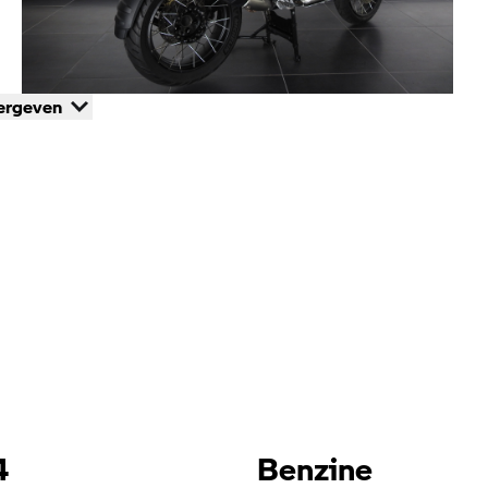
ergeven
4
Benzine