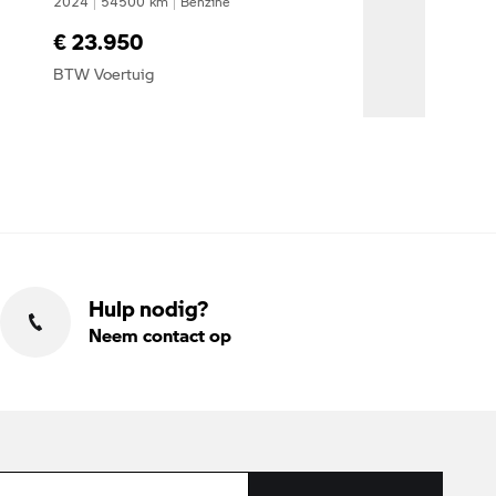
2024
|
54500
km
|
Benzine
€ 23.950
BTW Voertuig
Hulp nodig?
Neem contact op