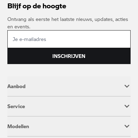
Blijf op de hoogte
Ontvang als eerste het laatste nieuws, updates, acties
en events.
INSCHRIJVEN
Aanbod
Nieuw
Service
Occasion
Werkplaatsafspraak
Modellen
Onderhoud & Reparatie
Service inclusive