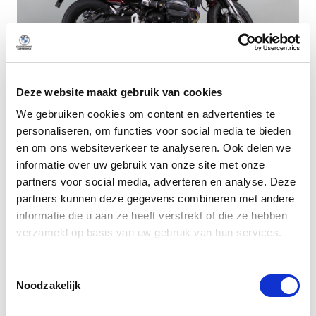
Deze website maakt gebruik van cookies
Dusseldorp Den Haag
We gebruiken cookies om content en advertenties te
personaliseren, om functies voor social media te bieden
Beschikbaar
en om ons websiteverkeer te analyseren. Ook delen we
BMW R 12
informatie over uw gebruik van onze site met onze
Aventurinrot metallic
partners voor social media, adverteren en analyse. Deze
2024
|
1500
km
|
Benzine
partners kunnen deze gegevens combineren met andere
informatie die u aan ze heeft verstrekt of die ze hebben
€ 16.950
verzameld op basis van uw gebruik van hun services.
lage kilometerstand!
Vergelijken
Toestemmingsselectie
Noodzakelijk