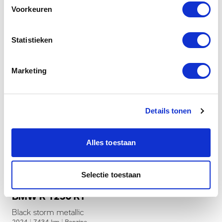
Voorkeuren
Statistieken
Marketing
Details tonen
Alles toestaan
Dusseldorp Den Haag
Selectie toestaan
Beschikbaar
BMW R 1250 RT
Black storm metallic
2024
|
7434
km
|
Benzine