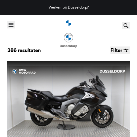
Werken bij Dusseldorp?
Skip to content
386
resultaten
Filter