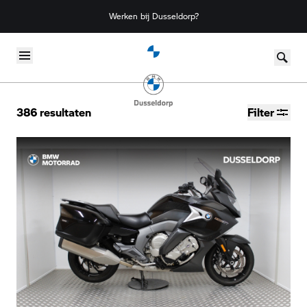
Werken bij Dusseldorp?
Skip to content
386
resultaten
Filter