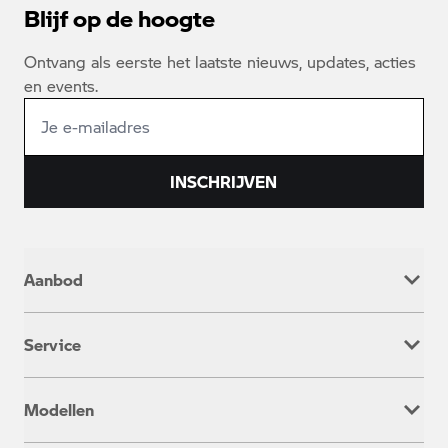
Blijf op de hoogte
Ontvang als eerste het laatste nieuws, updates, acties
en events.
INSCHRIJVEN
Aanbod
Nieuw
Service
Occasion
Werkplaatsafspraak
Modellen
Onderhoud & Reparatie
Service inclusive