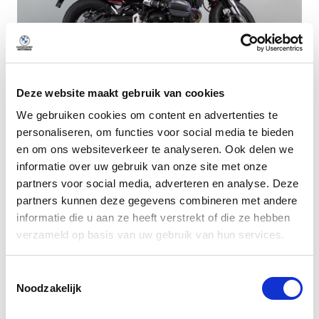
Deze website maakt gebruik van cookies
Dusseldorp Den Haag
We gebruiken cookies om content en advertenties te
personaliseren, om functies voor social media te bieden
Beschikbaar
en om ons websiteverkeer te analyseren. Ook delen we
BMW R 12
informatie over uw gebruik van onze site met onze
Aventurinrot metallic
partners voor social media, adverteren en analyse. Deze
2024
|
1500
km
|
Benzine
partners kunnen deze gegevens combineren met andere
informatie die u aan ze heeft verstrekt of die ze hebben
€ 16.950
verzameld op basis van uw gebruik van hun services.
lage kilometerstand!
Vergelijken
Toestemmingsselectie
Noodzakelijk