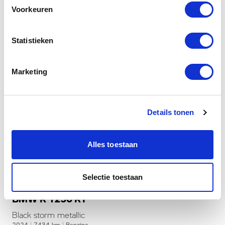
Voorkeuren
Statistieken
Marketing
Details tonen
Alles toestaan
Dusseldorp Den Haag
Selectie toestaan
Beschikbaar
BMW R 1250 RT
Black storm metallic
2024
|
7434
km
|
Benzine