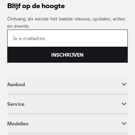
Blijf op de hoogte
Ontvang als eerste het laatste nieuws, updates, acties
en events.
INSCHRIJVEN
Aanbod
Nieuw
Service
Occasion
Werkplaatsafspraak
Modellen
Onderhoud & Reparatie
Service inclusive