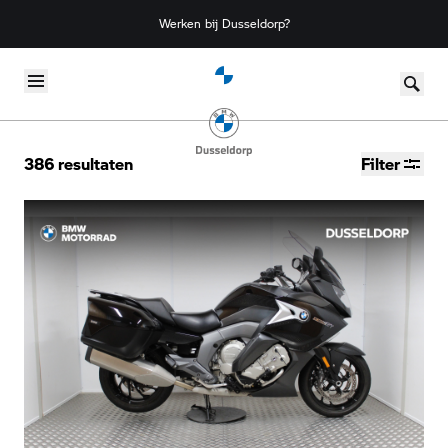
Werken bij Dusseldorp?
Skip to content
386
resultaten
Filter