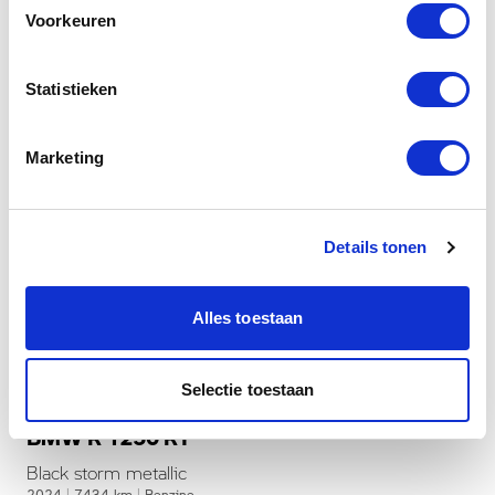
Voorkeuren
Statistieken
Marketing
Details tonen
Alles toestaan
Dusseldorp Den Haag
Selectie toestaan
Beschikbaar
BMW R 1250 RT
Black storm metallic
2024
|
7434
km
|
Benzine