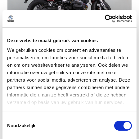
Deze website maakt gebruik van cookies
Dusseldorp Den Haag
We gebruiken cookies om content en advertenties te
personaliseren, om functies voor social media te bieden
Beschikbaar
en om ons websiteverkeer te analyseren. Ook delen we
BMW R 12
informatie over uw gebruik van onze site met onze
Aventurinrot metallic
partners voor social media, adverteren en analyse. Deze
2024
|
1500
km
|
Benzine
partners kunnen deze gegevens combineren met andere
informatie die u aan ze heeft verstrekt of die ze hebben
€ 16.950
verzameld op basis van uw gebruik van hun services.
lage kilometerstand!
Vergelijken
Toestemmingsselectie
Noodzakelijk