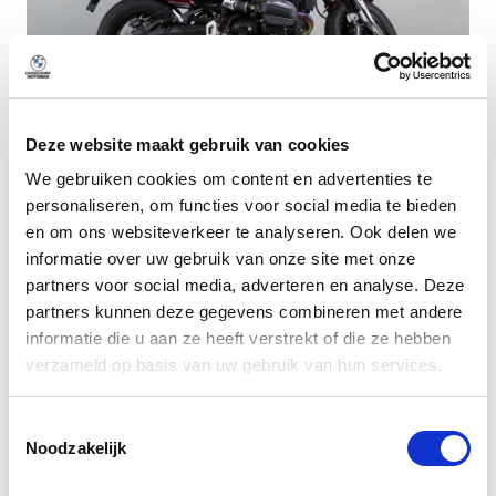
Deze website maakt gebruik van cookies
Dusseldorp Den Haag
We gebruiken cookies om content en advertenties te
personaliseren, om functies voor social media te bieden
Beschikbaar
en om ons websiteverkeer te analyseren. Ook delen we
BMW R 12
informatie over uw gebruik van onze site met onze
Aventurinrot metallic
partners voor social media, adverteren en analyse. Deze
2024
|
1500
km
|
Benzine
partners kunnen deze gegevens combineren met andere
informatie die u aan ze heeft verstrekt of die ze hebben
€ 16.950
verzameld op basis van uw gebruik van hun services.
lage kilometerstand!
Vergelijken
Toestemmingsselectie
Noodzakelijk