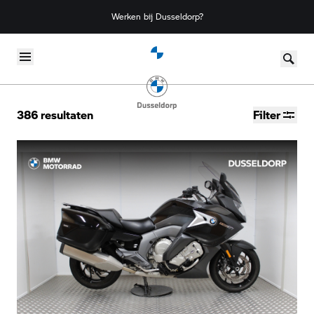
Werken bij Dusseldorp?
Skip to content
386
resultaten
Filter