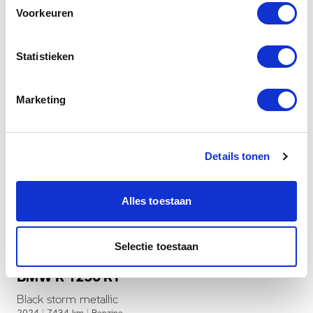
Voorkeuren
Statistieken
Marketing
Details tonen
Alles toestaan
Dusseldorp Den Haag
Selectie toestaan
Beschikbaar
BMW R 1250 RT
Black storm metallic
2024
|
7434
km
|
Benzine