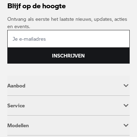
Blijf op de hoogte
Ontvang als eerste het laatste nieuws, updates, acties
en events.
INSCHRIJVEN
Aanbod
Nieuw
Service
Occasion
Werkplaatsafspraak
Modellen
Onderhoud & Reparatie
Service inclusive