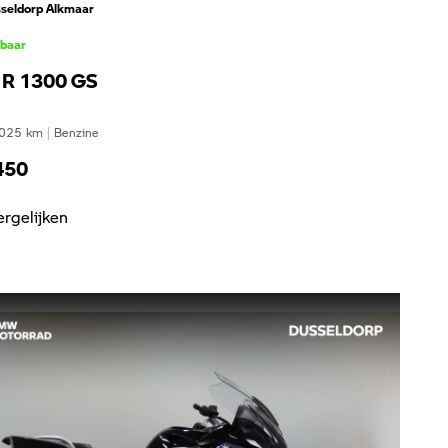
seldorp Alkmaar
kbaar
R 1300 GS
025
km
|
Benzine
450
ergelijken