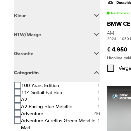
Dusseld
Automaat
40
Beschikbaar
Kleur
Handgeschakeld
351
BMW CE
Beige
2
AM
BTW/Marge
Blauw
92
2024
|
1050
Bruin
2
BTW Is Aftrekbaar
346
€ 4.950
Grijs
5
Garantie
BTW Is Niet Aftrekbaar
45
Groen
28
Highline pak
Oranje
2
BMW Premium Selection
213
Verge
Overig
4
Categoriën
BOVAG Garantie
5
Rood
13
Wit
71
100 Years Edition
1
Zilver
5
114 Softail Fat Bob
1
Zwart
167
A2
1
A2 Racing Blue Metallic
1
Adventure
46
Adventure Aurelius Green Metallic
1
Matt