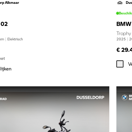
orp Alkmaar
Dus
Beschi
 02
BMW 
Trophy
km
|
Elektrisch
2025
|
2
€ 29.
ket
V
lijken