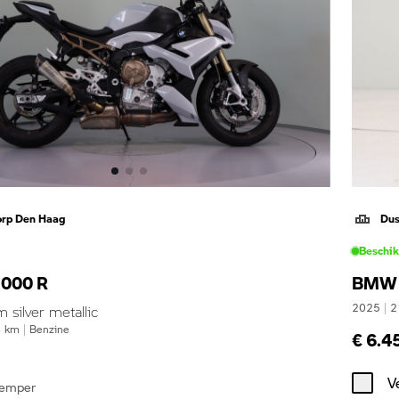
orp Den Haag
Dus
Beschi
000 R
BMW 
2025
|
2
silver metallic
4
km
|
Benzine
€ 6.4
V
demper