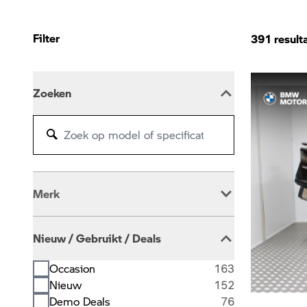
Filter
391
result
Zoeken
Merk
BMW
389
Nieuw / Gebruikt / Deals
Occasion
163
Nieuw
152
Demo Deals
76