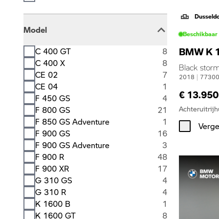
Dusseld
Model
Beschikbaar
BMW K 1
C 400 GT
8
C 400 X
8
Black storm
CE 02
7
2018
|
7730
CE 04
1
€ 13.950
F 450 GS
4
Achteruitrijh
F 800 GS
21
F 850 GS Adventure
1
Verge
F 900 GS
16
F 900 GS Adventure
3
F 900 R
48
F 900 XR
17
G 310 GS
4
G 310 R
4
K 1600 B
1
K 1600 GT
8