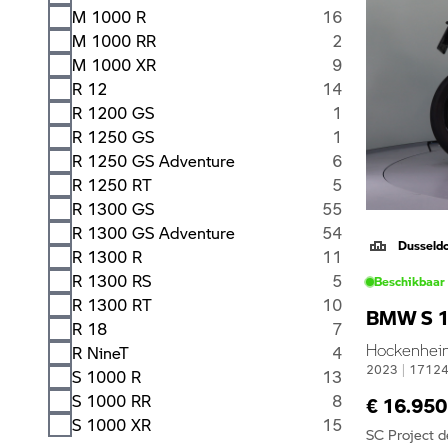
M 1000 R
16
M 1000 RR
2
M 1000 XR
9
R 12
14
R 1200 GS
1
R 1250 GS
1
R 1250 GS Adventure
6
R 1250 RT
5
R 1300 GS
55
R 1300 GS Adventure
54
Dusseld
R 1300 R
11
R 1300 RS
5
Beschikbaar
R 1300 RT
10
BMW S 1
R 18
7
Hockenheim 
R NineT
4
2023
|
1712
S 1000 R
13
S 1000 RR
8
€ 16.950
S 1000 XR
15
SC Project 