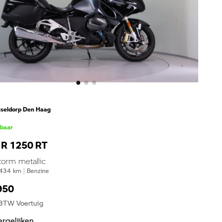
seldorp Den Haag
kbaar
R 1250 RT
torm metallic
434
km
|
Benzine
950
 BTW Voertuig
ergelijken