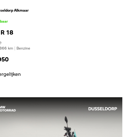
seldorp Alkmaar
kbaar
R 18
e
866
km
|
Benzine
950
ergelijken