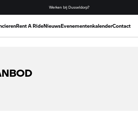
Werken bij Dusseldorp?
ncieren
Rent A Ride
Nieuws
Evenementenkalender
Contact
AANBOD