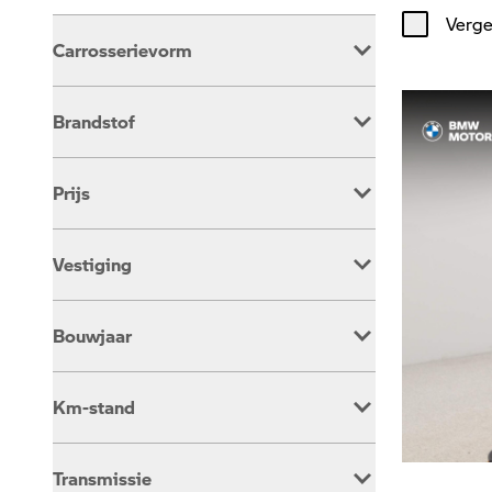
Verge
Carrosserievorm
Overig
391
Brandstof
Benzine
383
Prijs
Elektrisch
8
Vestiging
Dusseldorp Alkmaar
161
Bouwjaar
Dusseldorp Barendrecht
102
Dusseldorp Den Haag
128
Km-stand
Transmissie