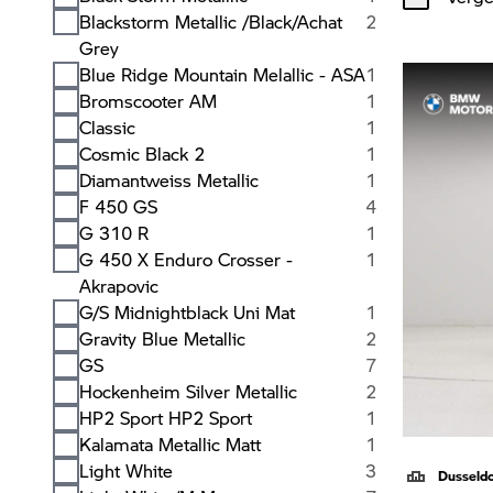
Blackstorm Metallic /Black/Achat
2
Grey
Blue Ridge Mountain Melallic - ASA
1
Bromscooter AM
1
Classic
1
Cosmic Black 2
1
Diamantweiss Metallic
1
F 450 GS
4
G 310 R
1
G 450 X Enduro Crosser -
1
Akrapovic
G/S Midnightblack Uni Mat
1
Gravity Blue Metallic
2
GS
7
Hockenheim Silver Metallic
2
HP2 Sport HP2 Sport
1
Kalamata Metallic Matt
1
Light White
3
Dusseld