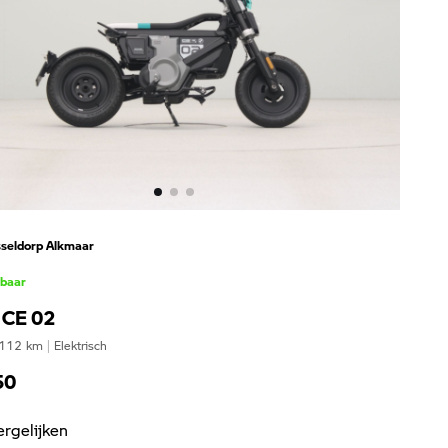
seldorp Alkmaar
kbaar
CE 02
112
km
|
Elektrisch
50
ergelijken