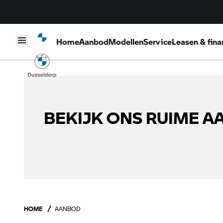
Home
Aanbod
Modellen
Service
Leasen & fina
Skip to content
BEKIJK ONS RUIME 
HOME
AANBOD