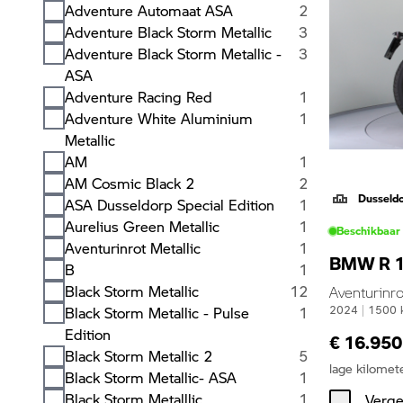
Adventure Automaat ASA
2
Adventure Black Storm Metallic
3
Adventure Black Storm Metallic -
3
ASA
Adventure Racing Red
1
Adventure White Aluminium
1
Metallic
AM
1
AM Cosmic Black 2
2
Dusseld
ASA Dusseldorp Special Edition
1
Aurelius Green Metallic
1
Beschikbaar
Aventurinrot Metallic
1
BMW R 
B
1
Black Storm Metallic
12
Aventurinro
Black Storm Metallic - Pulse
1
2024
|
1500
Edition
€ 16.950
Black Storm Metallic 2
5
lage kilomet
Black Storm Metallic- ASA
1
Black Storm Metalllic
1
Verge