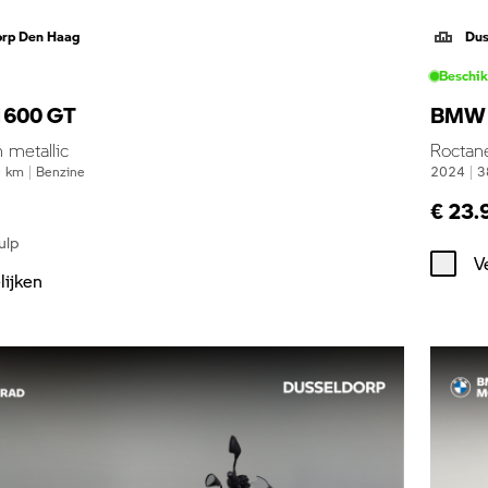
orp Den Haag
Dus
Beschi
600 GT
BMW 
 metallic
Roctan
0
km
|
Benzine
2024
|
3
€ 23.
ulp
V
lijken