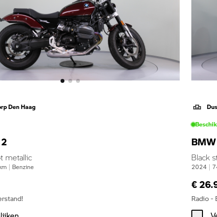
orp Den Haag
Dus
Beschi
12
BMW 
t metallic
Black s
km
|
Benzine
2024
|
7
€ 26.
erstand!
Radio -
lijken
V