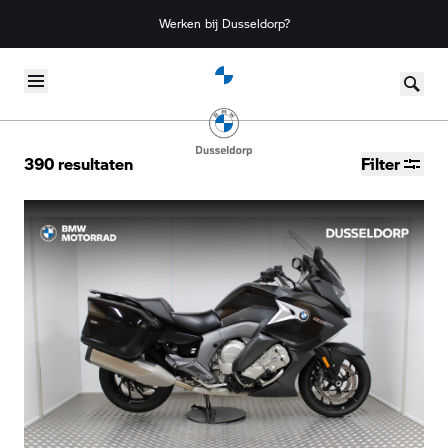
Werken bij Dusseldorp?
Skip to content
390
resultaten
Filter