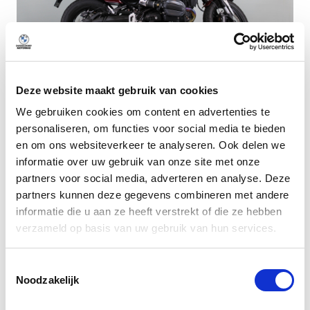
Deze website maakt gebruik van cookies
Dusseldorp Den Haag
We gebruiken cookies om content en advertenties te
personaliseren, om functies voor social media te bieden
Beschikbaar
en om ons websiteverkeer te analyseren. Ook delen we
BMW R 12
informatie over uw gebruik van onze site met onze
Aventurinrot metallic
partners voor social media, adverteren en analyse. Deze
2024
|
1500
km
|
Benzine
partners kunnen deze gegevens combineren met andere
informatie die u aan ze heeft verstrekt of die ze hebben
€ 16.950
verzameld op basis van uw gebruik van hun services.
lage kilometerstand!
Vergelijken
Toestemmingsselectie
Noodzakelijk