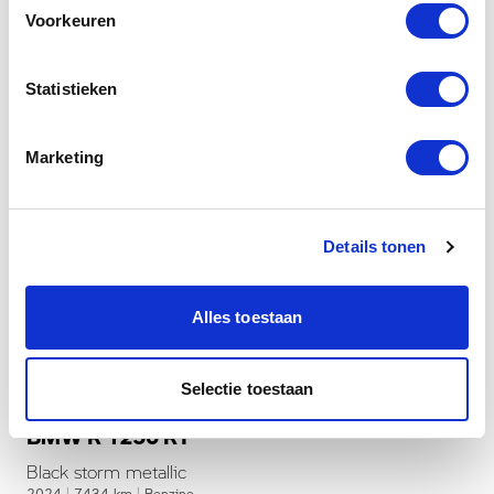
Voorkeuren
Statistieken
Marketing
Details tonen
Alles toestaan
Dusseldorp Den Haag
Selectie toestaan
Beschikbaar
BMW R 1250 RT
Black storm metallic
2024
|
7434
km
|
Benzine