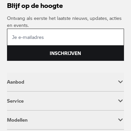
Blijf op de hoogte
Ontvang als eerste het laatste nieuws, updates, acties
en events.
INSCHRIJVEN
Aanbod
Nieuw
Service
Occasion
Werkplaatsafspraak
Modellen
Onderhoud & Reparatie
Service inclusive