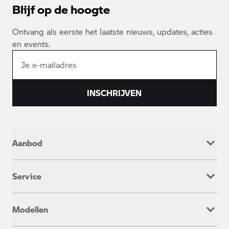
Blijf op de hoogte
Ontvang als eerste het laatste nieuws, updates, acties
en events.
INSCHRIJVEN
Aanbod
Nieuw
Service
Occasion
Werkplaatsafspraak
Modellen
Onderhoud & Reparatie
Service inclusive