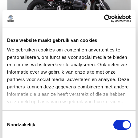
Deze website maakt gebruik van cookies
Dusseldorp Den Haag
We gebruiken cookies om content en advertenties te
personaliseren, om functies voor social media te bieden
Beschikbaar
en om ons websiteverkeer te analyseren. Ook delen we
BMW R 12
informatie over uw gebruik van onze site met onze
Aventurinrot metallic
partners voor social media, adverteren en analyse. Deze
2024
|
1500
km
|
Benzine
partners kunnen deze gegevens combineren met andere
informatie die u aan ze heeft verstrekt of die ze hebben
€ 16.950
verzameld op basis van uw gebruik van hun services.
lage kilometerstand!
Vergelijken
Toestemmingsselectie
Noodzakelijk