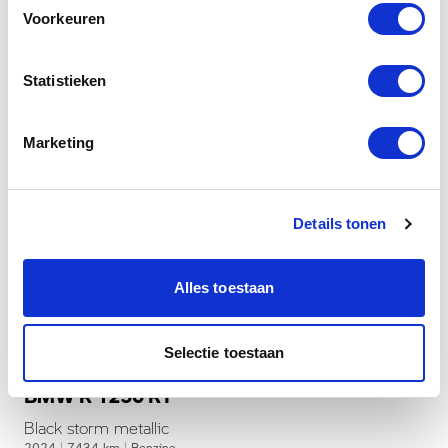
Voorkeuren
Statistieken
Marketing
Details tonen
Alles toestaan
Dusseldorp Den Haag
Selectie toestaan
Beschikbaar
BMW R 1250 RT
Black storm metallic
2024
|
7434
km
|
Benzine