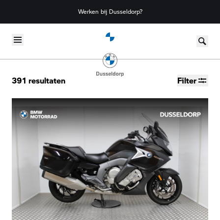
Werken bij Dusseldorp?
Skip to content
391
resultaten
Filter