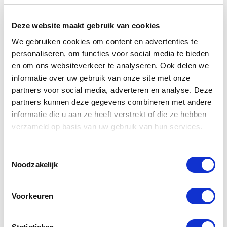
Dusseldorp Den Haag
Beschikbaar
Deze website maakt gebruik van cookies
BMW R 12
We gebruiken cookies om content en advertenties te
personaliseren, om functies voor social media te bieden
GS
en om ons websiteverkeer te analyseren. Ook delen we
2026
|
501
km
|
Benzine
informatie over uw gebruik van onze site met onze
€ 23.285
partners voor social media, adverteren en analyse. Deze
BTW Voertuig
partners kunnen deze gegevens combineren met andere
informatie die u aan ze heeft verstrekt of die ze hebben
Vergelijken
verzameld op basis van uw gebruik van hun services.
Toestemmingsselectie
Noodzakelijk
Voorkeuren