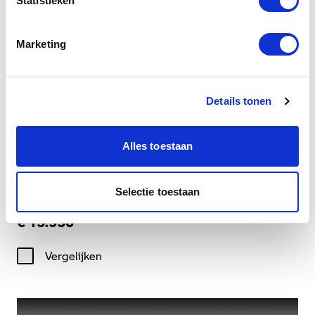
Statistieken
Marketing
Details tonen
Dusseldorp Alkmaar
Alles toestaan
Beschikbaar
BMW F 900 XR
Selectie toestaan
2026
|
501
km
|
Benzine
€ 15.950
Vergelijken