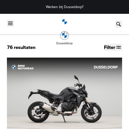
Werken bij Dusseldorp?
Skip to content
76
resultaten
Filter