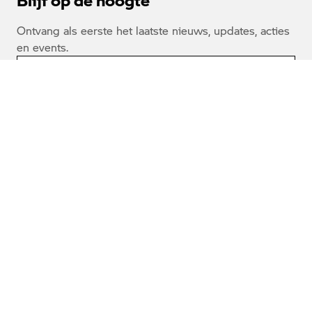
Ontvang als eerste het laatste nieuws, updates, acties
en events.
INSCHRIJVEN
Aanbod
Nieuw
Service
Occasion
Werkplaatsafspraak
Modellen
Onderhoud & Reparatie
Service inclusive
Adventure
Rent a Ride